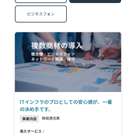
RECRUIT
ビジネスフォン
パートナー募集
PARTNER
Web請求書
INVOICE
お問い合わせ
CONTACT
ITインフラのプロとしての安心感が、一番
の決め手です。
スターティアの
情報通信業
事業内容
サービスに関するお問合せ
導入サービス：