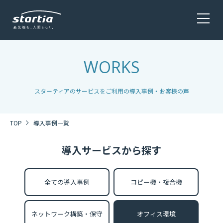
WORKS
サービス
SERVICE
スターティアのサービスをご利用の導入事例・お客様の声
TOP
導入事例一覧
会社概要
COMPANY
導入サービスから探す
株主・投資家情報 / 環境・社会貢献活動
IR・CSR
全ての導入事例
コピー機・複合機
ネットワーク構築・保守
オフィス環境
採用情報