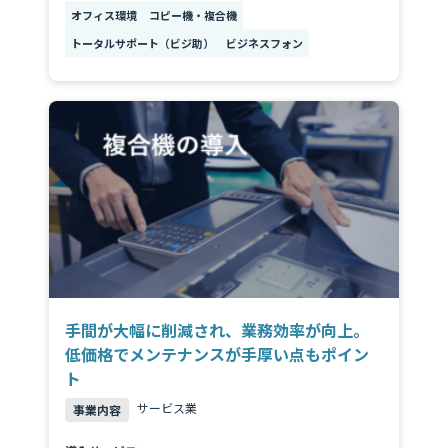
複合機などのOA機器の導入ご検討、
オフィス環境
コピー機・複合機
オフィス移転や新設のご相談はこちらから
トータルサポート（ビジ助）
ビジネスフォン
その他のお問合せ
弊社の採用やIRに関するお問い合わせ
電話でのお問い合わせ
総合案内
0120-739-019
※受付時間 平日 09:00〜18:00
定休日：土日祝祭日・その他弊社指定の休日による
手間が大幅に削減され、業務効率が向上。
低価格でメンテナンスが手厚い点もポイン
ト
サービス業
事業内容