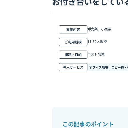
お付き合いをしてい
卸売業、小売業
事業内容
11-30人規模
ご利用規模
コスト削減
課題・目的
導入サービス
オフィス環境
コピー機・
この記事のポイント