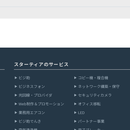
スターティアのサービス
ビジ助
コピー機・
複合機
ビジネスフォン
ネットワーク
構築・保守
光回線・
プロバイダ
セキュリティカメラ
Web制作＆
プロモーション
オフィス移転
業務用エアコン
LED
ビジ助でんき
パートナー事業
空気清浄機
電子ブレーカー