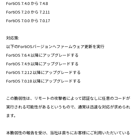
複合機などのOA機器の導入ご検討、
FortiOS 7.4.0 から 7.4.8
オフィス移転や新設のご相談はこちらから
FortiOS 7.2.0 から 7.2.11
その他のお問合せ
FortiOS 7.0.0 から 7.0.17
弊社の採用やIRに関するお問い合わせ
対応策:
以下のFortiOSバージョンへファームウェア更新を実行
電話でのお問い合わせ
FortiOS 7.6.4 以降にアップグレードする
総合案内
FortiOS 7.4.9 以降にアップグレードする
0120-739-019
FortiOS 7.2.12 以降にアップグレードする
FortiOS 7.0.18 以降にアップグレードする
※受付時間 平日 09:00〜18:00
定休日：土日祝祭日・その他弊社指定の休日による
この脆弱性は、リモートの攻撃者によって認証なしに任意のコードが
実行される可能性があるというもので、通常は迅速な対応が求められ
ます。
本脆弱性の報告を受け、当社は直ちにお客様にご利用いただいている