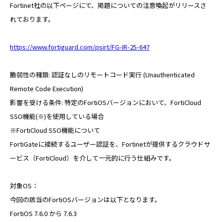
RECRUIT
Fortinet社の以下ページにて、掲題についての注意喚起がリリースさ
れております。
パートナー募集
https://www.fortiguard.com/psirt/FG-IR-25-647
PARTNER
脆弱性の種類: 認証なしのリモートコード実行 (Unauthenticated
Remote Code Execution)
Web請求書
INVOICE
影響を受ける条件: 特定のFortiOSバージョンにおいて、FortiCloud
SSO機能(※)を使用している場合
※FortiCloud SSO機能について
お問い合わせ
CONTACT
FortiGateに接続するユーザー認証を、Fortinetが提供するクラウドサ
ービス（FortiCloud）を介して一元的に行う仕組みです。
スターティアの
対象OS：
サービスに関するお問合せ
今回の該当のFortiOSバージョンは以下となります。
FortiOS 7.6.0 から 7.6.3