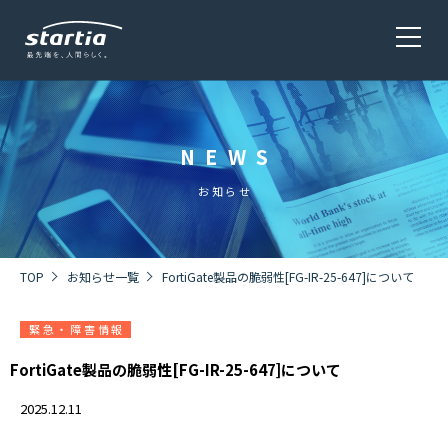
NEWS
サービス
SERVICE
お知らせ
会社概要
COMPANY
TOP
お知らせ一覧
FortiGate製品の脆弱性[FG-IR-25-647]について
緊急・障害情報
株主・投資家情報 / 環境・社会貢献活動
IR・CSR
FortiGate製品の脆弱性[FG-IR-25-647]について
2025.12.11
採用情報