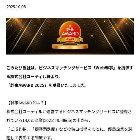
RECRUIT
2025.10.06
パートナー募集
PARTNER
Web請求書
INVOICE
このたび当社は、ビジネスマッチングサービス「Web幹事」を提供す
る株式会社ユーティル様より、
「幹事AWARD 2025」を受賞いたしました。
お問い合わせ
CONTACT
【幹事AWARDとは？】
株式会社ユーティルが運営するビジネスマッチングサービスに登録さ
スターティアの
れている14,675企業(2025年9月時点)の中から、
サービスに関するお問合せ
「ご成約数」「顧客満足度」などの独自指標をもとに、優良企業を選
定して表彰する制度です。