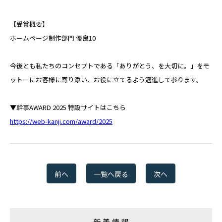
複合機などのOA機器の導入ご検討、
オフィス移転や新設のご相談はこちらから
【受賞概要】
その他のお問合せ
ホームページ制作部門 優良10
弊社の採用やIRに関するお問い合わせ
今後とも私たちのコンセプトである「ありがとう、を大切に。」をモ
ットーにお客様に寄り添い、お役に立てるよう邁進して参ります。
電話でのお問い合わせ
総合案内
▼幹事AWARD 2025 特設サイトはこちら
0120-739-019
https://web-kanji.com/award/2025
※受付時間 平日 09:00〜18:00
定休日：土日祝祭日・その他弊社指定の休日による
前へ
一覧へ戻る
次へ
新着情報