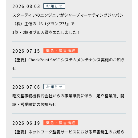
複合機などのOA機器の導入ご検討、
2026.08.03
お知らせ
オフィス移転や新設のご相談はこちらから
スターティアのエンジニアがシャープマーケティングジャパン
その他のお問合せ
（株）主催の『S-1グランプリ』で
1位・2位ダブル入賞を果たしました！
弊社の採用やIRに関するお問い合わせ
2026.07.15
緊急・障害情報
電話でのお問い合わせ
総合案内
【重要】CheckPoint SASE システムメンテナンス実施のお知ら
せ
0120-739-019
2026.07.06
お知らせ
※受付時間 平日 09:00〜18:00
昭文堂事務機株式会社からの事業譲受に伴う「足立営業所」開
定休日：土日祝祭日・その他弊社指定の休日による
設・営業開始のお知らせ
2026.06.19
緊急・障害情報
【重要】ネットワーク監視サービスにおける障害発生のお知ら