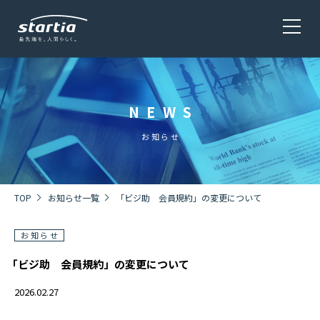
NEWS
サービス
SERVICE
お知らせ
会社概要
COMPANY
TOP
お知らせ一覧
「ビジ助 会員規約」の変更について
お知らせ
株主・投資家情報 / 環境・社会貢献活動
IR・CSR
「ビジ助 会員規約」の変更について
2026.02.27
採用情報