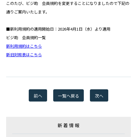
RECRUIT
このたび、ビジ助 会員規約を変更することになりましたので下記の
通りご案内いたします。
パートナー募集
■新利用規約の適用開始日：2026年4月1日（水）より適用
PARTNER
ビジ助 会員規約一覧
新利用規約はこちら
新旧対照表はこちら
Web請求書
INVOICE
お問い合わせ
CONTACT
前へ
一覧へ戻る
次へ
スターティアの
サービスに関するお問合せ
新着情報