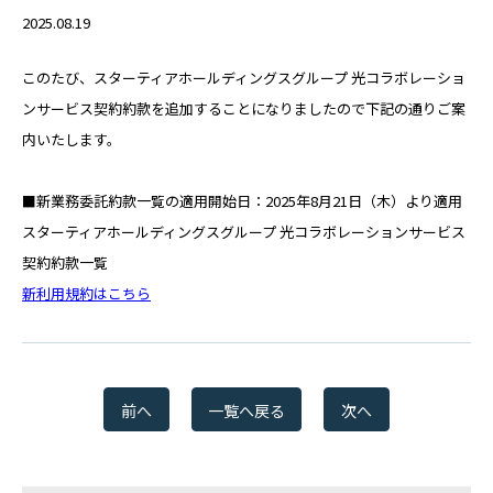
RECRUIT
2025.08.19
このたび、スターティアホールディングスグループ 光コラボレーショ
パートナー募集
ンサービス契約約款を追加することになりましたので下記の通りご案
PARTNER
内いたします。
■新業務委託約款一覧の適用開始日：2025年8月21日（木）より適用
Web請求書
INVOICE
スターティアホールディングスグループ 光コラボレーションサービス
契約約款一覧
新利用規約はこちら
お問い合わせ
CONTACT
スターティアの
前へ
一覧へ戻る
次へ
サービスに関するお問合せ