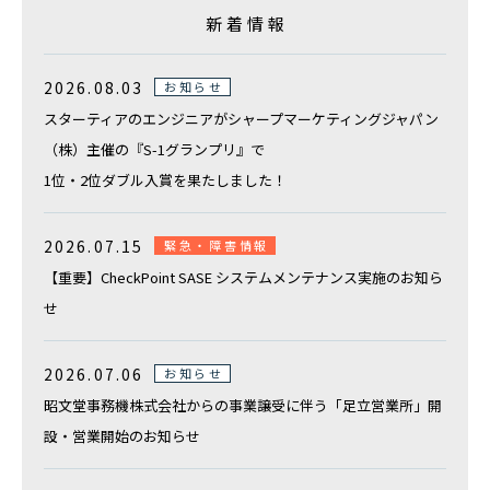
複合機などのOA機器の導入ご検討、
新着情報
オフィス移転や新設のご相談はこちらから
その他のお問合せ
2026.08.03
お知らせ
スターティアのエンジニアがシャープマーケティングジャパン
弊社の採用やIRに関するお問い合わせ
（株）主催の『S-1グランプリ』で
1位・2位ダブル入賞を果たしました！
電話でのお問い合わせ
総合案内
2026.07.15
緊急・障害情報
0120-739-019
【重要】CheckPoint SASE システムメンテナンス実施のお知ら
せ
※受付時間 平日 09:00〜18:00
定休日：土日祝祭日・その他弊社指定の休日による
2026.07.06
お知らせ
昭文堂事務機株式会社からの事業譲受に伴う「足立営業所」開
設・営業開始のお知らせ