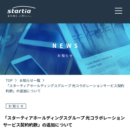
NEWS
サービス
SERVICE
お知らせ
会社概要
COMPANY
TOP
お知らせ一覧
「スターティアホールディングスグループ 光コラボレーションサービス契約
約款」の追加について
株主・投資家情報 / 環境・社会貢献活動
IR・CSR
お知らせ
「スターティアホールディングスグループ 光コラボレーション
サービス契約約款」の追加について
採用情報