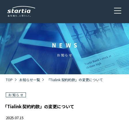
NEWS
サービス
SERVICE
お知らせ
会社概要
COMPANY
TOP
お知らせ一覧
「Tialink 契約約款」の変更について
お知らせ
株主・投資家情報 / 環境・社会貢献活動
IR・CSR
「Tialink 契約約款」の変更について
2025.07.15
採用情報