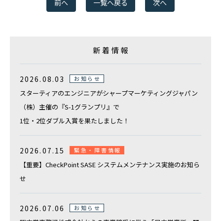
複合機などのOA機器の導入ご検討、
前へ
一覧へ戻る
次へ
オフィス移転や新設のご相談はこちらから
その他のお問合せ
新着情報
弊社の採用やIRに関するお問い合わせ
2026.08.03
お知らせ
電話でのお問い合わせ
スターティアのエンジニアがシャープマーケティングジャパン
総合案内
（株）主催の『S-1グランプリ』で
0120-739-019
1位・2位ダブル入賞を果たしました！
※受付時間 平日 09:00〜18:00
2026.07.15
緊急・障害情報
定休日：土日祝祭日・その他弊社指定の休日による
【重要】CheckPoint SASE システムメンテナンス実施のお知ら
せ
2026.07.06
お知らせ