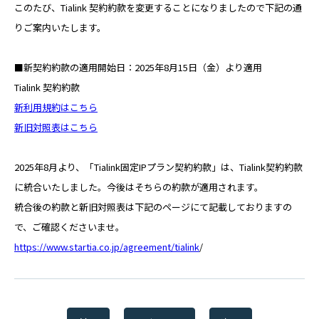
RECRUIT
このたび、Tialink 契約約款を変更することになりましたので下記の通
りご案内いたします。
パートナー募集
■新契約約款の適用開始日：2025年8月15日（金）より適用
PARTNER
Tialink 契約約款
新利用規約はこちら
新旧対照表はこちら
Web請求書
INVOICE
2025年8月より、「Tialink固定IPプラン契約約款」は、Tialink契約約款
に統合いたしました。今後はそちらの約款が適用されます。
お問い合わせ
CONTACT
統合後の約款と新旧対照表は下記のページにて記載しておりますの
で、ご確認くださいませ。
https://www.startia.co.jp/agreement/tialink
/
スターティアの
サービスに関するお問合せ