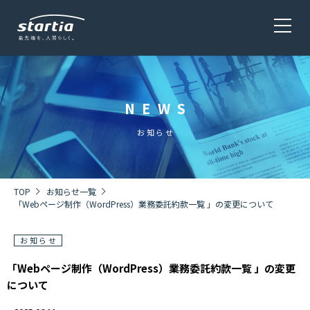
NEWS
サービス
SERVICE
お知らせ
会社概要
COMPANY
TOP
お知らせ一覧
「Webページ制作（WordPress）業務委託約款一覧 」の変更について
お知らせ
株主・投資家情報 / 環境・社会貢献活動
IR・CSR
「Webページ制作（WordPress）業務委託約款一覧 」の変更
について
採用情報