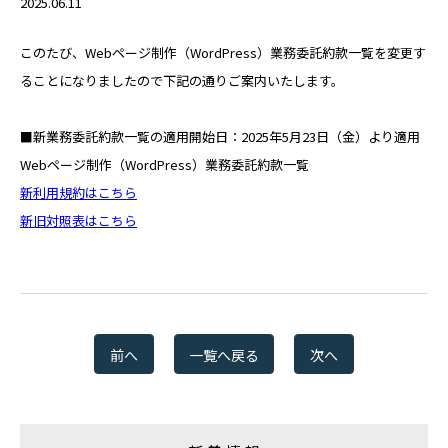
2025.06.11
RECRUIT
このたび、Webページ制作（WordPress）業務委託約款一覧を変更す
ることになりましたので下記の通りご案内いたします。
パートナー募集
PARTNER
■新業務委託約款一覧の適用開始日：2025年5月23日（金）より適用
Webページ制作（WordPress）業務委託約款一覧
Web請求書
新利用規約はこちら
INVOICE
新旧対照表はこちら
お問い合わせ
CONTACT
前へ
一覧へ戻る
次へ
スターティアの
サービスに関するお問合せ