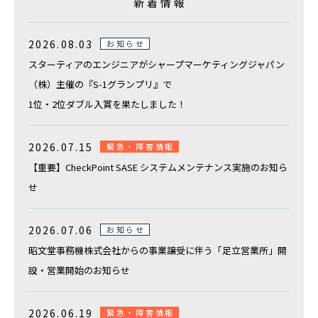
複合機などのOA機器の導入ご検討、
新着情報
オフィス移転や新設のご相談はこちらから
2026.08.03
お知らせ
その他のお問合せ
スターティアのエンジニアがシャープマーケティングジャパン
（株）主催の『S-1グランプリ』で
弊社の採用やIRに関するお問い合わせ
1位・2位ダブル入賞を果たしました！
電話でのお問い合わせ
総合案内
2026.07.15
緊急・障害情報
0120-739-019
【重要】CheckPoint SASE システムメンテナンス実施のお知ら
せ
※受付時間 平日 09:00〜18:00
定休日：土日祝祭日・その他弊社指定の休日による
2026.07.06
お知らせ
昭文堂事務機株式会社からの事業譲受に伴う「足立営業所」開
設・営業開始のお知らせ
2026.06.19
緊急・障害情報