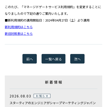
RECRUIT
このたび、「マネージドゲートサービス利用規約」を変更することに
なりましたので下記の通りご案内いたします。
■新利用規約の適用開始日：2024年04月27日（土）より適用
パートナー募集
PARTNER
新利用規約はこちら
新旧対照表はこちら
Web請求書
INVOICE
前へ
一覧へ戻る
次へ
お問い合わせ
CONTACT
新着情報
スターティアの
サービスに関するお問合せ
2026.08.03
お知らせ
スターティアのエンジニアがシャープマーケティングジャパン