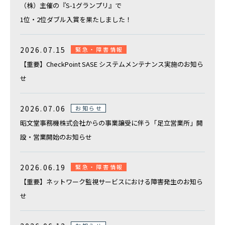
複合機などのOA機器の導入ご検討、
（株）主催の『S-1グランプリ』で
オフィス移転や新設のご相談はこちらから
1位・2位ダブル入賞を果たしました！
その他のお問合せ
2026.07.15
緊急・障害情報
弊社の採用やIRに関するお問い合わせ
【重要】CheckPoint SASE システムメンテナンス実施のお知ら
せ
電話でのお問い合わせ
総合案内
2026.07.06
お知らせ
0120-739-019
昭文堂事務機株式会社からの事業譲受に伴う「足立営業所」開
設・営業開始のお知らせ
※受付時間 平日 09:00〜18:00
定休日：土日祝祭日・その他弊社指定の休日による
2026.06.19
緊急・障害情報
【重要】ネットワーク監視サービスにおける障害発生のお知ら
せ