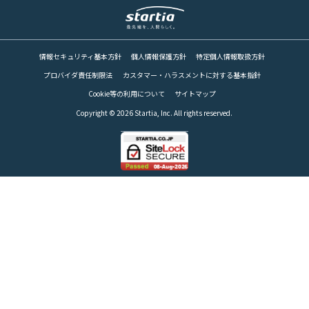
RECRUIT
情報セキュリティ基本方針
個人情報保護方針
特定個人情報取扱方針
パートナー募集
PARTNER
プロバイダ責任制限法
カスタマー・ハラスメントに対する基本指針
Cookie等の利用について
サイトマップ
Copyright © 2026 Startia, Inc. All rights reserved.
Web請求書
INVOICE
お問い合わせ
CONTACT
スターティアの
サービスに関するお問合せ