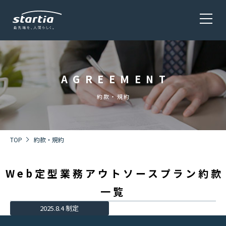
AGREEMENT
サービス
SERVICE
約款・規約
会社概要
COMPANY
TOP
約款・規約
Web定型業務アウトソースプラン約款
株主・投資家情報 / 環境・社会貢献活動
IR・CSR
一覧
2025.8.4 制定
採用情報