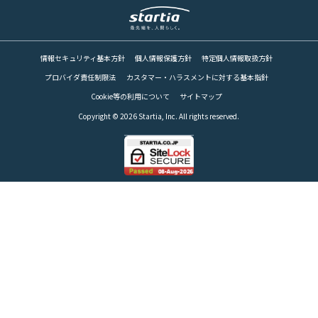
RECRUIT
情報セキュリティ基本方針
個人情報保護方針
特定個人情報取扱方針
パートナー募集
PARTNER
プロバイダ責任制限法
カスタマー・ハラスメントに対する基本指針
Cookie等の利用について
サイトマップ
Copyright © 2026 Startia, Inc. All rights reserved.
Web請求書
INVOICE
お問い合わせ
CONTACT
スターティアの
サービスに関するお問合せ