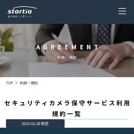
AGREEMENT
サービス
SERVICE
約款・規約
会社概要
COMPANY
TOP
約款・規約
セキュリティカメラ保守サービス利用
株主・投資家情報 / 環境・社会貢献活動
IR・CSR
規約一覧
2023.02.28 制定
採用情報