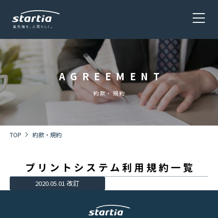
AGREEMENT
サービス
SERVICE
約款・規約
会社概要
COMPANY
TOP
約款・規約
プリントシステム利用規約一覧
株主・投資家情報 / 環境・社会貢献活動
IR・CSR
2020.05.01 改訂
採用情報