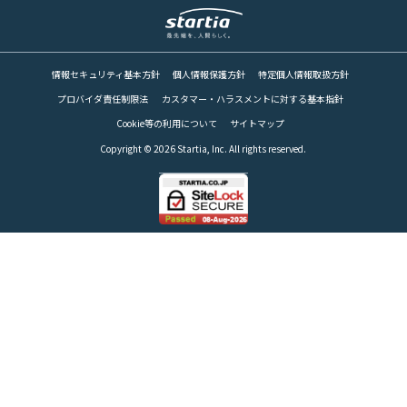
RECRUIT
情報セキュリティ基本方針
個人情報保護方針
特定個人情報取扱方針
パートナー募集
PARTNER
プロバイダ責任制限法
カスタマー・ハラスメントに対する基本指針
Cookie等の利用について
サイトマップ
Copyright © 2026 Startia, Inc. All rights reserved.
Web請求書
INVOICE
お問い合わせ
CONTACT
スターティアの
サービスに関するお問合せ