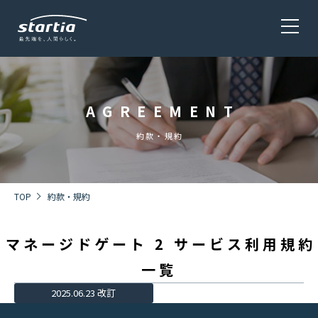
AGREEMENT
サービス
SERVICE
約款・規約
会社概要
COMPANY
TOP
約款・規約
マネージドゲート 2 サービス利用規約
株主・投資家情報 / 環境・社会貢献活動
IR・CSR
一覧
2025.06.23 改訂
採用情報