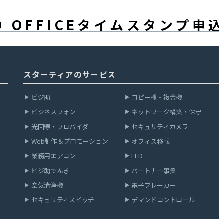
RO OFFICEタイムスタンプ
スターティアのサービス
ビジ助
コピー機・
複合機
ビジネスフォン
ネットワーク
構築・保守
光回線・
プロバイダ
セキュリティカメラ
Web制作＆
プロモーション
オフィス移転
業務用エアコン
LED
ビジ助でんき
パートナー事業
空気清浄機
電子ブレーカー
セキュリティスイッチ
デマンドコントロール