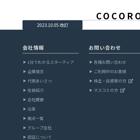
COCO
2023.10.05 改訂
会社情報
お問い合わせ
1分でわかるスターティア
各種お問い合わせ
企業理念
ご利用中のお客様
代表あいさつ
株主・投資家の方
役員紹介
マスコミの方
会社概要
沿革
拠点一覧
グループ会社
認証について