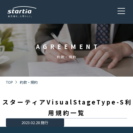
AGREEMENT
サービス
SERVICE
約款・規約
会社概要
COMPANY
TOP
約款・規約
スターティアVisualStageType-S利
株主・投資家情報 / 環境・社会貢献活動
IR・CSR
用規約一覧
2023.02.28 施行
採用情報