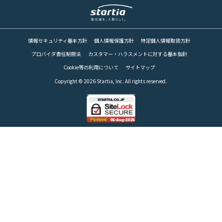
RECRUIT
情報セキュリティ基本方針
個人情報保護方針
特定個人情報取扱方針
パートナー募集
PARTNER
プロバイダ責任制限法
カスタマー・ハラスメントに対する基本指針
Cookie等の利用について
サイトマップ
Copyright © 2026 Startia, Inc. All rights reserved.
Web請求書
INVOICE
お問い合わせ
CONTACT
スターティアの
サービスに関するお問合せ