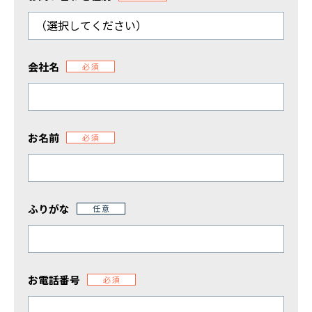
複合機などのOA機器の導入ご検討、
オフィス移転や新設のご相談はこちらから
その他のお問合せ
会社名
必須
弊社の採用やIRに関するお問い合わせ
電話でのお問い合わせ
総合案内
お名前
必須
0120-739-019
※受付時間 平日 09:00〜18:00
ふりがな
任意
定休日：土日祝祭日・その他弊社指定の休日による
お電話番号
必須