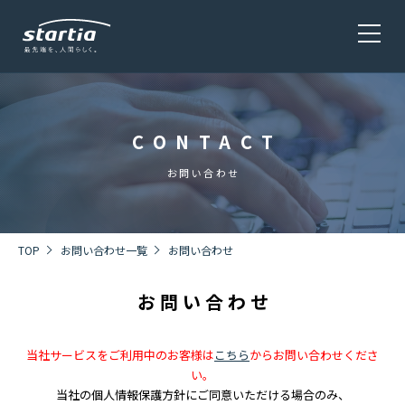
CONTACT
サービス
SERVICE
お問い合わせ
会社概要
COMPANY
TOP
お問い合わせ一覧
お問い合わせ
お問い合わせ
株主・投資家情報 / 環境・社会貢献活動
IR・CSR
当社サービスをご利用中のお客様は
こちら
からお問い合わせくださ
い。
当社の個人情報保護方針にご同意いただける場合のみ、
採用情報