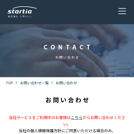
CONTACT
サービス
SERVICE
お問い合わせ
会社概要
COMPANY
TOP
お問い合わせ一覧
お問い合わせ
お問い合わせ
株主・投資家情報 / 環境・社会貢献活動
IR・CSR
当社サービスをご利用中のお客様は
こちら
からお問い合わせくださ
い。
当社の個人情報保護方針にご同意いただける場合のみ、
採用情報