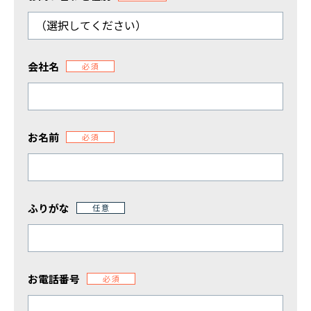
複合機などのOA機器の導入ご検討、
オフィス移転や新設のご相談はこちらから
その他のお問合せ
会社名
必須
弊社の採用やIRに関するお問い合わせ
電話でのお問い合わせ
総合案内
お名前
必須
0120-739-019
※受付時間 平日 09:00〜18:00
ふりがな
任意
定休日：土日祝祭日・その他弊社指定の休日による
お電話番号
必須